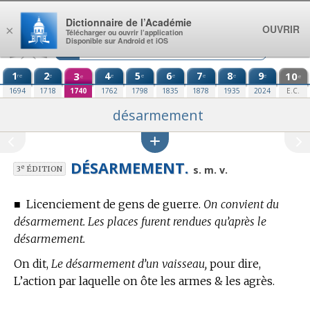
Aller au contenu
Dictionnaire de l’Académie
OUVRIR
×
Télécharger ou ouvrir l’application
Disponible sur Android et iOS
1
2
3
4
5
6
7
8
9
10
re
e
e
e
e
e
e
e
e
e
1694
1718
1740
1762
1798
1835
1878
1935
2024
E.C.
désarmement
DÉSARMEMENT.
e
s. m. v.
3
ÉDITION
■
Licenciement de gens de guerre.
On convient du
désarmement. Les places furent rendues qu’après le
désarmement.
On dit,
Le désarmement d’un vaisseau,
pour dire,
L’action par laquelle on ôte les armes & les agrès.