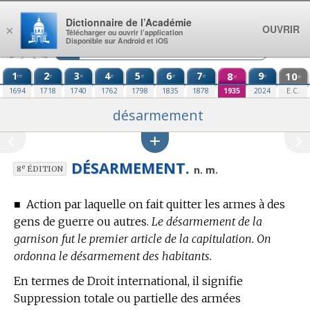
Aller au contenu
Dictionnaire de l’Académie
OUVRIR
×
Télécharger ou ouvrir l’application
Disponible sur Android et iOS
1
2
3
4
5
6
7
8
9
10
re
e
e
e
e
e
e
e
e
e
1694
1718
1740
1762
1798
1835
1878
1935
2024
E.C.
désarmement
DÉSARMEMENT.
e
n. m.
8
ÉDITION
■
Action par laquelle on fait quitter les armes à des
gens de guerre ou autres.
Le désarmement de la
garnison fut le premier article de la capitulation. On
ordonna le désarmement des habitants.
En
termes de Droit international,
il signifie
Suppression totale ou partielle des armées