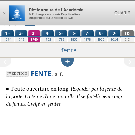
Aller au contenu
Dictionnaire de l’Académie
OUVRIR
×
Télécharger ou ouvrir l’application
Disponible sur Android et iOS
1
2
3
4
5
6
7
8
9
10
re
e
e
e
e
e
e
e
e
e
1694
1718
1740
1762
1798
1835
1878
1935
2024
E.C.
fente
FENTE.
e
s. f.
3
ÉDITION
■
Petite ouverture en long.
Regarder par la fente de
la porte. La fente d’une muraille. Il se fait-là beaucoup
de fentes. Greffé en fentes.