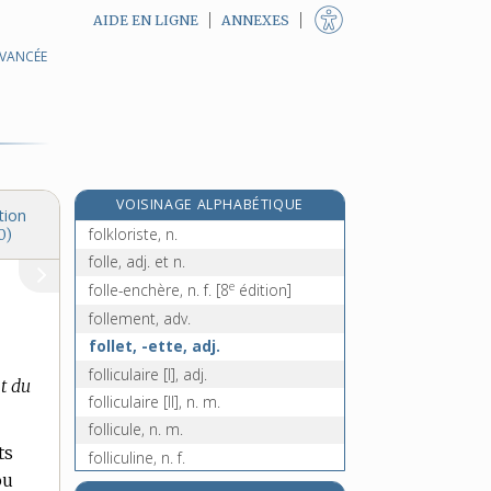
AIDE EN LIGNE
ANNEXES
AVANCÉE
folioteur, n. m.
folioteuse, n. f.
folique, adj.
folk, n. f. ou m.
folklore, n. m.
VOISINAGE ALPHABÉTIQUE
folklorique, adj.
tion
folkloriste, n.
0)
folle, adj. et n.
e
folle-enchère, n. f.
[8
édition]
follement, adv.
follet, -ette, adj.
folliculaire [I], adj.
it du
folliculaire [II], n. m.
follicule, n. m.
ts
folliculine, n. f.
u
folliculite, n. f.