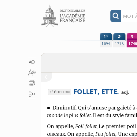
Aller au contenu
1
2
3
re
e
e
1694
1718
174
FOLLET, ETTE.
e
adj.
3
ÉDITION
■
Diminutif. Qui s’amuse par gaieté à 
monde le plus follet.
Il est du style famil
On appelle,
Poil follet,
Le premier poil 
oiseaux. On appelle,
Feu follet,
Une esp