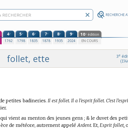
RECHERCHE 
4
5
6
7
8
9
10
e
e
e
e
e
e
édition
e
0
1762
1798
1835
1878
1935
2024
EN COURS
follet, ette
e
3
édi
(174
de petites badineries.
Il est follet. Il a l’esprit follet. C’est l’espr
ier.
qui vient au menton des jeunes gens ; & le duvet des peti
èce de météore, autrement appelé
Ardent.
Et,
Esprit follet,
o