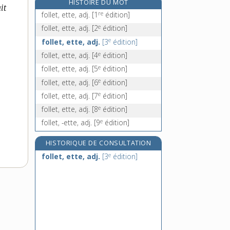
HISTOIRE DU MOT
it
fomentateur, -trice, n.
re
follet, ette, adj.
[1
édition]
fomentation, n. f.
e
follet, ette, adj.
[2
édition]
fomenter, v. tr.
e
follet, ette, adj.
[3
édition]
fomenteur, -euse, n.
e
follet, ette, adj.
[4
édition]
e
follet, ette, adj.
[5
édition]
e
follet, ette, adj.
[6
édition]
e
follet, ette, adj.
[7
édition]
e
follet, ette, adj.
[8
édition]
e
follet, -ette, adj.
[9
édition]
HISTORIQUE DE CONSULTATION
e
follet, ette, adj.
[3
édition]