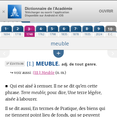
Aller au contenu
Dictionnaire de l’Académie
OUVRIR
×
Télécharger ou ouvrir l’application
Disponible sur Android et iOS
1
2
3
4
5
6
7
8
9
10
re
e
e
e
e
e
e
e
e
e
1694
1718
1740
1762
1798
1835
1878
1935
2024
E.C.
meuble
MEUBLE.
[I.]
e
adj. de tout genre.
3
ÉDITION
↪
voir aussi :
[II.]
Meuble
(n. m.)
■
Qui est aisé à remuer. Il ne se dit qu’en cette
phrase.
Terre meuble,
pour dire, Une terre légére,
aisée à labourer.
Il se dit aussi, En
termes de Pratique,
des biens qui
ne tiennent point lieu de fonds, qui se peuvent