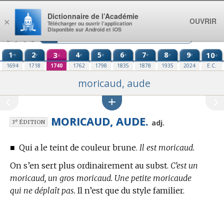
Aller au contenu
Dictionnaire de l’Académie
OUVRIR
×
Télécharger ou ouvrir l’application
Disponible sur Android et iOS
1
2
3
4
5
6
7
8
9
10
re
e
e
e
e
e
e
e
e
e
1694
1718
1740
1762
1798
1835
1878
1935
2024
E.C.
moricaud, aude
MORICAUD, AUDE.
e
adj.
3
ÉDITION
■
Qui a le teint de couleur brune.
Il est moricaud.
On s’en sert plus ordinairement au subst.
C’est un
moricaud, un gros moricaud. Une petite moricaude
qui ne déplaît pas.
Il n’est que du style familier.