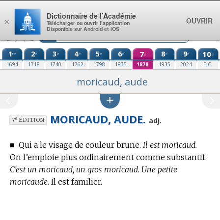
Aller au contenu
Dictionnaire de l’Académie
OUVRIR
×
Télécharger ou ouvrir l’application
Disponible sur Android et iOS
1
2
3
4
5
6
7
8
9
10
re
e
e
e
e
e
e
e
e
e
1694
1718
1740
1762
1798
1835
1878
1935
2024
E.C.
moricaud, aude
MORICAUD, AUDE.
e
adj.
7
ÉDITION
■
Qui a le visage de couleur brune.
Il est moricaud.
On l’emploie plus ordinairement comme substantif.
C’est un moricaud, un gros moricaud. Une petite
moricaude.
Il est familier.