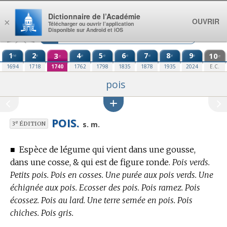
Aller au contenu
Dictionnaire de l’Académie
OUVRIR
×
Télécharger ou ouvrir l’application
Disponible sur Android et iOS
1
2
3
4
5
6
7
8
9
10
re
e
e
e
e
e
e
e
e
e
1694
1718
1740
1762
1798
1835
1878
1935
2024
E.C.
pois
POIS.
e
s. m.
3
ÉDITION
■
Espèce de légume qui vient dans une gousse,
dans une cosse, & qui est de figure ronde.
Pois verds.
Petits pois. Pois en cosses. Une purée aux pois verds. Une
échignée aux pois. Ecosser des pois. Pois ramez. Pois
écossez. Pois au lard. Une terre semée en pois. Pois
chiches. Pois gris.