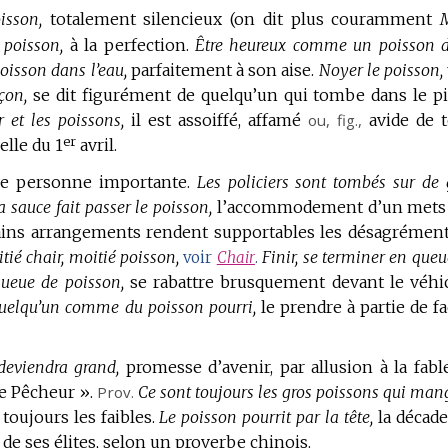
sson,
totalement silencieux (on dit plus couramment
poisson,
à la perfection.
Être heureux comme un poisson 
isson dans l’eau,
parfaitement à son aise.
Noyer le poisson,
çon,
se dit figurément de quelqu’un qui tombe dans le p
r et les poissons,
il est assoiffé, affamé
ou,
fig.
,
avide de t
er
elle du 1
avril.
e personne importante.
Les policiers sont tombés sur de 
a sauce fait passer le poisson,
l’accommodement d’un mets 
rtains arrangements rendent supportables les désagrément
itié chair, moitié poisson,
Finir, se terminer en queu
voir
Chair
.
queue de poisson,
se rabattre brusquement devant le véhi
uelqu’un comme du poisson pourri,
le prendre à partie de f
deviendra grand,
promesse d’avenir, par allusion à la fabl
le Pêcheur ».
Prov.
Ce sont toujours les gros poissons qui man
toujours les faibles.
Le poisson pourrit par la tête,
la décad
de ses élites, selon un proverbe chinois.