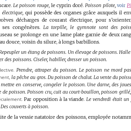
scare.
Le poisson rouge,
le cyprin doré.
Poisson pilote,
voir
Pi
 électrique,
qui possède des organes grâce auxquels il en
rèves décharges de courant électrique, pour s’orienter
 ses congénères.
La torpille, le gymnote sont des pois
useau se prolonge en une lame plate garnie de deux ran
au douce, voisin du silure, à longs barbillons.
Repeupler un étang de poissons.
Un élevage de poissons.
Halle
ider des poissons.
Ciseler, habiller, dresser un poisson.
ective.
Prendre, attraper du poisson.
Le poisson ne mord pas
ement
,
la pêche au gros.
Du poisson de chalut.
La vente du poiss
, mettre en conserve, congeler le poisson.
Une darne, des joues
 de poisson.
Poisson cru, cuit au court-bouillon, poisson grillé, 
cialement.
Par opposition à la viande.
Le vendredi était un 
Des couverts à poisson.
aite de la vessie natatoire des poissons, employée notam