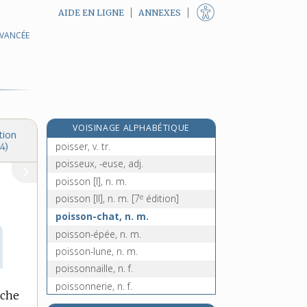
AIDE EN LIGNE
ANNEXES
AVANCÉE
poirier, n. m.
pois, n. m.
poise, n. f.
poison, n. m.
poissard, -arde, adj. et n. f.
VOISINAGE ALPHABÉTIQUE
poisse, n.
tion
poisser, v. tr.
4)
poisseux, -euse, adj.
poisson [I], n. m.
e
poisson [II], n. m.
[7
édition]
poisson-chat, n. m.
poisson-épée, n. m.
poisson-lune, n. m.
poissonnaille, n. f.
poissonnerie, n. f.
uche
poissonneux, -euse, adj.