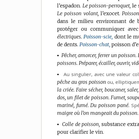
l’espadon.
Le poisson-perroquet,
le 
Le poisson volant,
l’exocet.
Poisson
dans le milieu environnant de b
protéger ou communiquer avec
électriques.
Poisson-scie,
dont le m
de dents.
Poisson-chat,
poisson d’e
▪
Pêcher, amorcer, ferrer un poisson.
poissons.
Préparer, écailler, ouvrir, v
▪
Au singulier, avec une valeur coll
pêche au gros poisson
ou,
elliptiqu
la criée.
Faire sécher, boucaner, saler
dos, un filet de poisson.
Fumet, soupe
mariné, fumé.
Du poisson pané.
Spé
maigre où l’on mangeait du poisson.
▪
Colle de poisson,
substance extr
pour clarifier le vin.