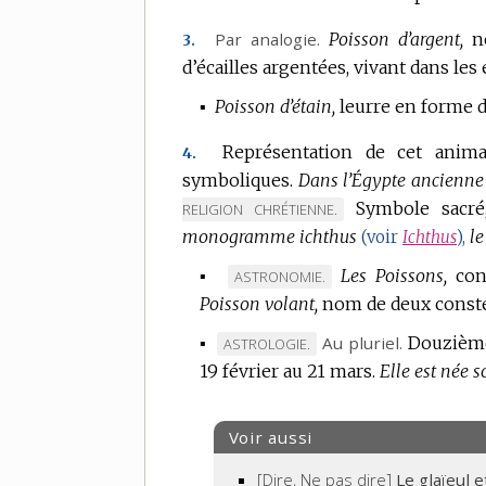
Par analogie.
Poisson d’argent,
n
3.
d’écailles argentées, vivant dans le
▪
Poisson d’étain,
leurre en forme d
Représentation de cet anima
4.
symboliques.
Dans l’Égypte ancienne et
Symbole sacré,
RELIGION CHRÉTIENNE.
monogramme ichthus
le
(voir
Ichthus
),
▪
Les Poissons,
con
MARQUE
ASTRONOMIE.
Poisson volant,
DE
nom de deux constel
DOMAINE
▪
Au pluriel.
Douzième
MARQUE
ASTROLOGIE.
:
19 février au 21 mars.
DE
Elle est née s
DOMAINE
:
Voir aussi
[Dire, Ne pas dire]
Le glaïeul 