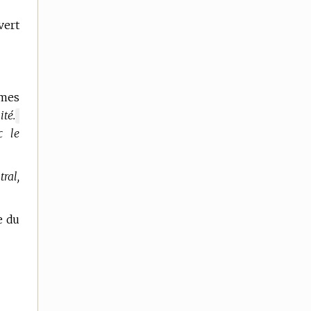
vert
èmes
ité.
MARQUE
c le
DE
DOMAINE
:
ral,
e du