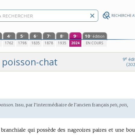
RECHERCHE 
4
5
6
7
8
9
10
édition
e
e
e
e
e
e
e
0
1762
1798
1835
1878
1935
2024
EN COURS
poisson-chat
e
9
édi
(202
poisson.
Issu, par l’intermédiaire de l’
ancien français
peis, pois,
n branchiale qui possède des nageoires paires et une bo