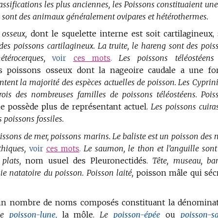
assifications les plus anciennes, les Poissons constituaient une
 sont des animaux généralement ovipares et hétérothermes.
 osseux,
dont le squelette interne est soit cartilagineux, 
 des poissons cartilagineux.
La truite, le hareng sont des pois
térocerques,
Les poissons téléostéens
voir
ces mots
.
es poissons osseux dont la nageoire caudale a une f
ntent la majorité des espèces actuelles de poisson.
Les Cyprini
rois des nombreuses familles de poissons téléostéens.
Pois
e possède plus de représentant actuel.
Les poissons cuiras
 poissons fossiles.
issons de mer, poissons marins.
Le baliste est un poisson des 
thiques,
Le saumon, le thon et l’anguille sont
voir
ces mots
.
plats,
nom usuel des Pleuronectidés.
Tête, museau, bar
ssie natatoire du poisson.
Poisson laité,
poisson mâle qui séc
ain nombre de noms composés constituant la dénomina
Le
poisson-lune,
la môle.
Le
poisson-épée
ou
poisson-sa