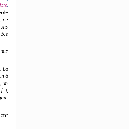
lote
.
voie
, se
sons
gées
 aux
.
La
on à
, un
frit,
jour
ment