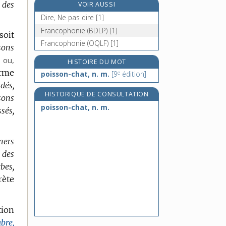
 des
VOIR AUSSI
poissonnier, -ière, n.
Dire, Ne pas dire [1]
poisson-perroquet, n. m.
Francophonie (BDLP) [1]
soit
poisson-sabre, n. m.
Francophonie (OQLF) [1]
sons
poisson-scie, n. m.
ou,
HISTOIRE DU MOT
orme
e
poisson-chat, n. m.
[9
édition]
dés,
HISTORIQUE DE CONSULTATION
sons
poisson-chat, n. m.
sés,
mers
 des
bes,
rète
tion
bre,