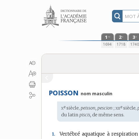
Aller au contenu
1
2
3
re
e
e
1694
1718
174
POISSON
nom masculin
x
xii
e
e
Étymologie
siècle,
peisson, pescion
;
siècle,
:
du
latin
piscis,
de même sens.
Vertébré aquatique à respiratio
1.