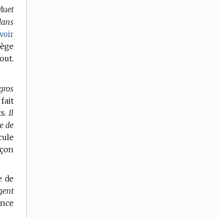
Muet
dans
voir
iège
out.
gros
fait
s.
Il
e de
cule
açon
e de
gent
ence