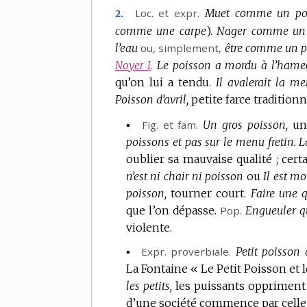
Loc. et expr.
Muet comme un poi
2.
comme une carpe
).
Nager comme un 
l’eau
ou, simplement,
être comme un po
Le poisson a mordu à l’hame
Noyer I
.
qu’on lui a tendu.
Il avalerait la me
Poisson d’avril,
petite farce traditionn
▪
Fig.
et
fam.
Un gros poisson,
un
poissons et pas sur le menu fretin.
L
oublier sa mauvaise qualité ; ce
n’est ni chair ni poisson
ou
Il est mo
poisson,
tourner court.
Faire une 
que l’on dépasse.
Pop.
Engueuler q
violente.
▪
Expr.
proverbiale.
Petit poisson 
La Fontaine « Le Petit Poisson et 
les petits,
les puissants oppriment 
d’une société commence par celle 