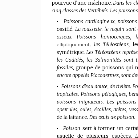
pourvue d’une mâchoire.
Dans les cl
cinq classes des Vertébrés.
Les poissons
▪
Poissons cartilagineux, poissons
ossifié.
La roussette, le requin sont
osseux.
Poissons homocerques, hé
elliptiquement
,
les Téléostéens,
l
symétrique.
Les Téléostéens représe
les Gadidés, les Salmonidés sont t
fossiles,
groupe de poissons qui n
encore appelés Placodermes, sont des
▪
Poissons d’eau douce, de rivière.
Po
tropicales.
Poissons pélagiques, ben
poissons migrateurs.
Les poissons 
opercules, ouïes, écailles, arêtes, ve
de la laitance.
Des œufs de poisson.
▪
Poisson
sert à former un cert
usuelle de plusieurs espèces.