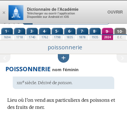
Aller au contenu
Dictionnaire de l’Académie
OUVRIR
×
Télécharger ou ouvrir l’application
Disponible sur Android et iOS
1
2
3
4
5
6
7
8
9
10
re
e
e
e
e
e
e
e
e
e
1694
1718
1740
1762
1798
1835
1878
1935
2024
E.C.
poissonnerie
POISSONNERIE
nom féminin
xiii
e
Étymologie
siècle. Dérivé de
poisson.
:
Lieu où l’on vend aux particuliers des poissons et
des fruits de mer.