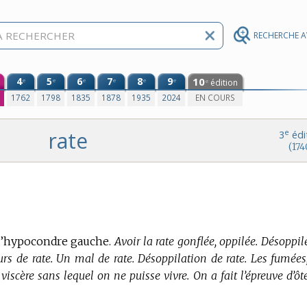
RECHERCHE 
4
5
6
7
8
9
10
e
e
e
e
e
e
édition
e
0
1762
1798
1835
1878
1935
2024
EN COURS
rate
e
3
édi
(174
 l’hypocondre gauche.
Avoir la rate gonflée, oppilée. Désoppil
urs de rate. Un mal de rate. Désoppilation de rate. Les fumées,
 viscère sans lequel on ne puisse vivre. On a fait l’épreuve d’ôt