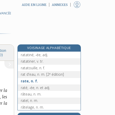
AIDE EN LIGNE
ANNEXES
AVANCÉE
ratafia, n. m.
ratage, n. m.
e
ratan, n. m.
[5
édition]
ratanhia, n. m.
rataplan !, interj.
VOISINAGE ALPHABÉTIQUE
ratapoil, n. m.
tion
ratatiné, -ée, adj.
0)
ratatiner, v. tr.
ratatouille, n. f.
e
rat d'eau, n. m.
[2
édition]
rate, n. f.
raté, -ée, n. et adj.
er la
râteau, n. m.
 les
ratel, n. m.
er la
râtelage, n. m.
râtelée, n. f.