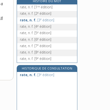
HISTOIRE DU MOT
 a
râteler, v. tr.
re
rate, n. f.
[1
édition]
râteleur, -euse, n.
e
rate, n. f.
[2
édition]
e
rateleux, euse, adj.
[5
édition]
.
Il
e
rate, n. f.
[3
édition]
râtelier, n. m.
e
rate, n. f.
[4
édition]
e
rate, n. f.
[5
édition]
e
rate, n. f.
[6
édition]
e
rate, n. f.
[7
édition]
e
rate, n. f.
[8
édition]
e
rate, n. f.
[9
édition]
HISTORIQUE DE CONSULTATION
e
rate, n. f.
[3
édition]