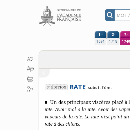
Aller au contenu
1
2
3
re
e
e
1694
1718
174
RATE
e
subst. fém.
3
ÉDITION
■
Un des principaux viscères placé à
rate. Avoir mal à la rate. Avoir des vape
vapeurs de la rate. La rate n’est point un
rate à des chiens.