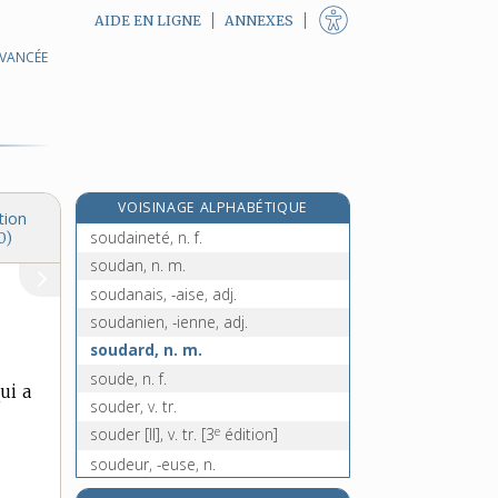
AIDE EN LIGNE
ANNEXES
AVANCÉE
soucieux, -euse, adj.
soucoupe, n. f.
soudable, adj.
soudage, n. m.
soudain, -aine, adj. et adv.
VOISINAGE ALPHABÉTIQUE
soudainement, adv.
tion
soudaineté, n. f.
0)
soudan, n. m.
soudanais, -aise, adj.
soudanien, -ienne, adj.
soudard, n. m.
soude, n. f.
ui a
souder, v. tr.
e
souder [II], v. tr.
[3
édition]
soudeur, -euse, n.
soudier, -ière, adj. et n.