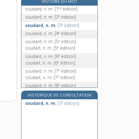
HISTOIRE DU MOT
soudoyer, v. tr.
re
soudard, n. m.
[1
édition]
e
soudre, v. tr.
[7
édition]
e
soudard, n. m.
[2
édition]
e
soudrille, n. m.
[7
édition]
e
soudard, n. m.
[3
édition]
soudure, n. f.
e
soudard, n. m.
[4
édition]
e
soudard, n. m.
[5
édition]
e
soudart, n. m.
[5
édition]
e
soudard, n. m.
[6
édition]
e
soudart, n. m.
[6
édition]
e
soudard, n. m.
[7
édition]
e
soudart, n. m.
[7
édition]
e
soudard, n. m.
[8
édition]
e
soudard, n. m.
[9
édition]
HISTORIQUE DE CONSULTATION
e
soudard, n. m.
[3
édition]