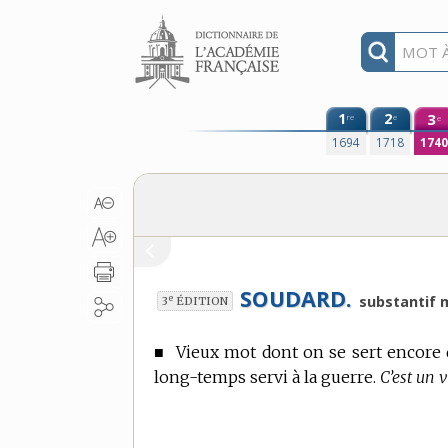
Aller au contenu
1
2
3
re
e
e
1694
1718
174
SOUDARD.
e
substantif 
3
ÉDITION
■
Vieux mot dont on se sert encore 
long-temps servi à la guerre.
C’est un 