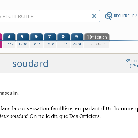
RECHERCHE 
4
5
6
7
8
9
10
e
e
e
e
e
e
édition
e
0
1762
1798
1835
1878
1935
2024
EN COURS
soudard
e
3
édi
(174
masculin.
dans la conversation familière, en parlant d’Un homme q
vieux soudard.
On ne le dit, que Des Officiers.