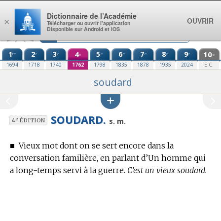
Aller au contenu
Dictionnaire de l’Académie
OUVRIR
×
Télécharger ou ouvrir l’application
Disponible sur Android et iOS
1
2
3
4
5
6
7
8
9
10
re
e
e
e
e
e
e
e
e
e
1694
1718
1740
1762
1798
1835
1878
1935
2024
E.C.
soudard
SOUDARD.
e
s. m.
4
ÉDITION
■
Vieux mot dont on se sert encore dans la
conversation familière, en parlant d’Un homme qui
a long-temps servi à la guerre.
C’est un vieux soudard.