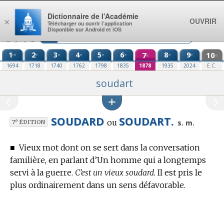
Aller au contenu
Dictionnaire de l’Académie
OUVRIR
×
Télécharger ou ouvrir l’application
Disponible sur Android et iOS
1
2
3
4
5
6
7
8
9
10
re
e
e
e
e
e
e
e
e
e
1694
1718
1740
1762
1798
1835
1878
1935
2024
E.C.
soudart
SOUDARD
SOUDART.
ou
e
s. m.
7
ÉDITION
■
Vieux mot dont on se sert dans la conversation
familière, en parlant d’Un homme qui a longtemps
servi à la guerre.
C’est un vieux soudard.
Il est pris le
plus ordinairement dans un sens défavorable.