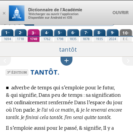
Aller au contenu
Dictionnaire de l’Académie
OUVRIR
×
Télécharger ou ouvrir l’application
Disponible sur Android et iOS
1
2
3
4
5
6
7
8
9
10
re
e
e
e
e
e
e
e
e
e
1694
1718
1740
1762
1798
1835
1878
1935
2024
E.C.
tantôt
TANTÔT.
e
3
ÉDITION
■
adverbe de temps qui s’emploie pour le futur,
& qui signifie, Dans peu de temps : sa signification
est ordinairement renfermée Dans l’espace du jour
où l’on parle.
Je l’ai vû ce matin, & je le reverrai encore
tantôt. Je finirai cela tantôt. J’en serai quitte tantôt.
Il s’emploie aussi pour le passé, & signifie, Il y a