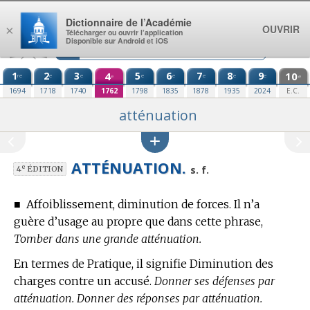
Aller au contenu
Dictionnaire de l’Académie
OUVRIR
×
Télécharger ou ouvrir l’application
Disponible sur Android et iOS
1
2
3
4
5
6
7
8
9
10
re
e
e
e
e
e
e
e
e
e
1694
1718
1740
1762
1798
1835
1878
1935
2024
E.C.
atténuation
ATTÉNUATION.
e
s. f.
4
ÉDITION
■
Affoiblissement, diminution de forces.
Il n’a
guère d’usage au propre que dans cette phrase,
Tomber dans une grande atténuation.
En
termes de Pratique,
il signifie Diminution des
charges contre un accusé.
Donner ses défenses par
atténuation. Donner des réponses par atténuation.