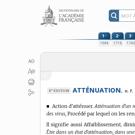
Aller au contenu
1
2
3
re
e
e
1694
1718
174
ATTÉNUATION.
e
n. f.
8
ÉDITION
■
Action d’atténuer.
Atténuation d’un r
des virus,
Procédé par lequel on les ren
Il signifie aussi Affaiblissement, dim
Être dans un état d’atténuation, dans un