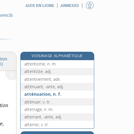
AIDE EN LIGNE
ANNEXES
AVANCÉE
attentatoire, adj.
attente, n. f.
attenter, v. intr.
attentif, -ive, adj.
attention, n. f.
VOISINAGE ALPHABÉTIQUE
attentionné, -ée, adj.
tion
attentisme, n. m.
5)
attentiste, adj.
attentivement, adv.
atténuant, -ante, adj.
atténuation, n. f.
atténuer, v. tr.
tion
atterrage, n. m.
atterrant, -ante, adj.
e,
atterrer, v. tr.
atterrir, v. intr.