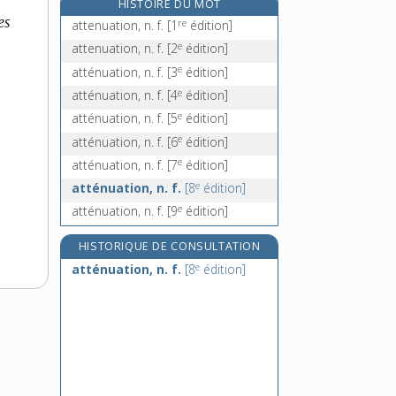
HISTOIRE DU MOT
atterrissage, n. m.
es
re
attenuation, n. f.
[1
édition]
atterrissement, n. m.
e
attenuation, n. f.
[2
édition]
attestation, n. f.
e
atténuation, n. f.
[3
édition]
attester, v. tr.
e
atténuation, n. f.
[4
édition]
e
atténuation, n. f.
[5
édition]
e
atténuation, n. f.
[6
édition]
e
atténuation, n. f.
[7
édition]
e
atténuation, n. f.
[8
édition]
e
atténuation, n. f.
[9
édition]
HISTORIQUE DE CONSULTATION
e
atténuation, n. f.
[8
édition]