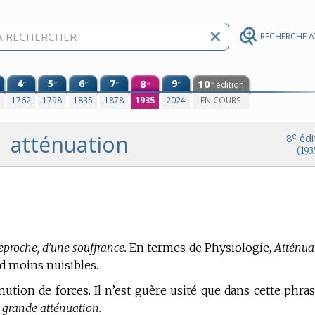
RECHERCHE 
4
5
6
7
8
9
10
e
e
e
e
e
édition
e
e
0
1762
1798
1835
1878
1935
2024
EN COURS
atténuation
e
8
édi
(193
eproche, d’une souffrance.
En
termes de Physiologie,
Atténua
d moins nuisibles.
inution de forces. Il n’est guère usité que dans cette phras
e grande atténuation.