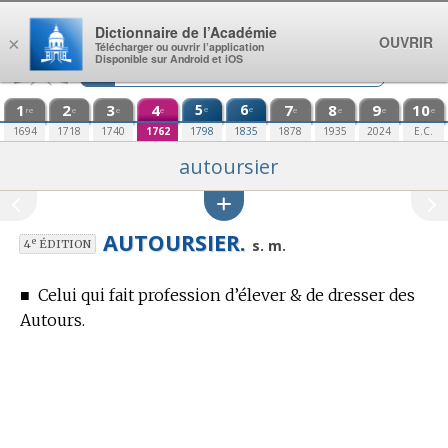
Aller au contenu
Dictionnaire de l’Académie
OUVRIR
×
Télécharger ou ouvrir l’application
Disponible sur Android et iOS
1
2
3
4
5
6
7
8
9
10
e
e
re
e
e
e
e
e
e
e
1694
1718
1740
1762
1798
1835
1878
1935
2024
E.C.
autoursier
AUTOURSIER.
e
s. m.
4
ÉDITION
■
Celui qui fait profession d’élever & de dresser des
Autours.