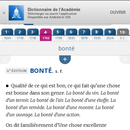
Aller au contenu
Dictionnaire de l’Académie
OUVRIR
×
Télécharger ou ouvrir l’application
Disponible sur Android et iOS
1
2
3
4
5
6
7
8
9
10
re
e
e
e
e
e
e
e
e
e
1694
1718
1740
1762
1798
1835
1878
1935
2024
E.C.
bonté
BONTÉ.
e
s. f.
4
ÉDITION
■
Qualité de ce qui est bon, ce qui fait qu’une chose
est bonne dans son genre.
La bonté du vin. La bonté
d’un terroir. La bonté de l’air. La bonté d’une étoffe. La
bonté d’un remède. La bonté d’une montre. La bonté
d’un ouvrage. La bonté d’une action.
On dit familièrement d’Une chose excellente