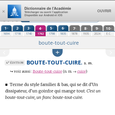
Aller au contenu
Dictionnaire de l’Académie
OUVRIR
×
Télécharger ou ouvrir l’application
Disponible sur Android et iOS
1
2
3
4
5
6
7
8
9
10
re
e
e
e
e
e
e
e
e
e
1694
1718
1740
1762
1798
1835
1878
1935
2024
E.C.
boute-tout-cuire
BOUTE-TOUT-CUIRE.
e
s. m.
4
ÉDITION
↪
voir aussi :
Boute-tout-cuire
(n. m. →
cuire
)
■
Terme du style familier & bas,
qui se dit d’Un
dissipateur, d’un goinfre qui mange tout.
C’est un
boute-tout-cuire, un franc boute-tout-cuire.