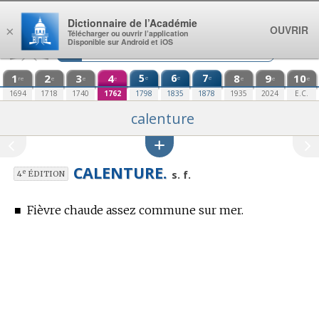
Aller au contenu
Dictionnaire de l’Académie
OUVRIR
×
Télécharger ou ouvrir l’application
Disponible sur Android et iOS
1
2
3
4
5
6
7
8
9
10
e
e
e
re
e
e
e
e
e
e
1694
1718
1740
1762
1798
1835
1878
1935
2024
E.C.
calenture
CALENTURE.
e
s. f.
4
ÉDITION
■
Fièvre chaude assez commune sur mer.