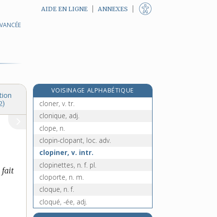
AIDE EN LIGNE
ANNEXES
AVANCÉE
cloisonner, v. tr.
cloître, n. m.
cloîtrer, v. tr.
e
cloîtrier, n. m.
[7
édition]
clonage, n. m.
VOISINAGE ALPHABÉTIQUE
clone, n. m.
tion
cloner, v. tr.
2)
clonique, adj.
clope, n.
clopin-clopant, loc. adv.
clopiner, v. intr.
clopinettes, n. f. pl.
 fait
cloporte, n. m.
cloque, n. f.
cloqué, -ée, adj.
cloquer, v. intr. et tr.