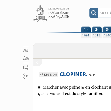
Aller au contenu
1
2
3
re
e
e
1694
1718
174
CLOPINER.
e
v. n.
4
ÉDITION
■
Marcher avec peine & en clochant 
que clopiner.
Il est du style familier.