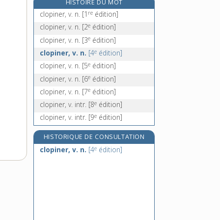
HISTOIRE DU MOT
clore, v. tr.
re
clopiner, v. n.
[1
édition]
clos, close [I], adj.
e
clopiner, v. n.
[2
édition]
clos [II], n. m.
e
clopiner, v. n.
[3
édition]
closeau, n. m.
e
clopiner, v. n.
[4
édition]
e
clopiner, v. n.
[5
édition]
e
clopiner, v. n.
[6
édition]
e
clopiner, v. n.
[7
édition]
e
clopiner, v. intr.
[8
édition]
e
clopiner, v. intr.
[9
édition]
HISTORIQUE DE CONSULTATION
e
clopiner, v. n.
[4
édition]