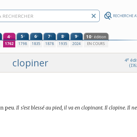
RECHERCHE 
4
5
6
7
8
9
10
e
e
e
e
e
édition
e
e
0
1762
1798
1835
1878
1935
2024
EN COURS
clopiner
e
4
édi
(176
un peu.
Il s’est blessé au pied, il va en clopinant. Il clopine. Il ne