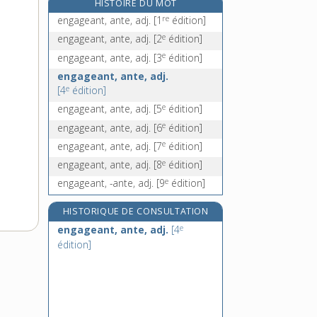
HISTOIRE DU MOT
engainé, -ée, adj.
re
engageant, ante, adj.
[1
édition]
engainer, v. tr.
e
engageant, ante, adj.
[2
édition]
engamer, v. tr.
e
engageant, ante, adj.
[3
édition]
engaver, v. tr.
engageant, ante, adj.
e
[4
édition]
e
engageant, ante, adj.
[5
édition]
e
engageant, ante, adj.
[6
édition]
e
engageant, ante, adj.
[7
édition]
e
engageant, ante, adj.
[8
édition]
e
engageant, -ante, adj.
[9
édition]
HISTORIQUE DE CONSULTATION
e
engageant, ante, adj.
[4
édition]