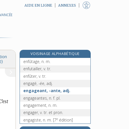
AIDE EN LIGNE
ANNEXES
AVANCÉE
enfroqué, -ée, adj.
e
enfroquer, v. tr.
[7
édition]
enfuir (s'), v. pron.
enfumage, n. m.
enfumé, -ée, adj.
VOISINAGE ALPHABÉTIQUE
enfumer, v. tr.
tion
enfûtage, n. m.
2)
enfutailler, v. tr.
enfûter, v. tr.
engagé, -ée, adj.
engageant, -ante, adj.
engageantes, n. f. pl.
’est
engagement, n. m.
engager, v. tr. et pron.
e
engagiste, n. m.
[7
édition]
engainant, -ante, adj.