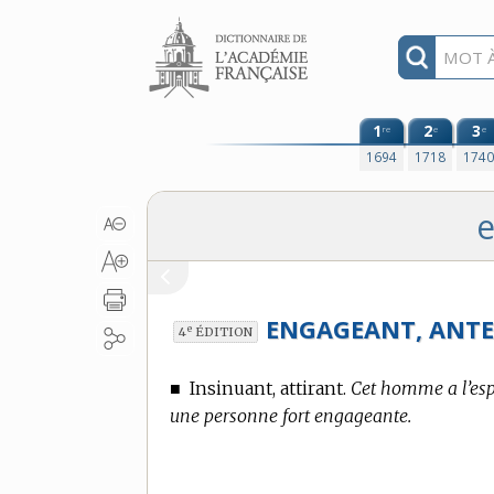
Aller au contenu
1
2
3
re
e
e
1694
1718
174
e
ENGAGEANT, ANTE
e
4
ÉDITION
■
Insinuant, attirant.
Cet homme a l’esp
une personne fort engageante.