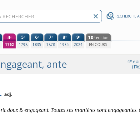
RECHERCHE 
4
5
6
7
8
9
10
e
e
e
e
e
édition
e
e
0
1762
1798
1835
1878
1935
2024
EN COURS
ngageant, ante
e
4
édi
(176
.
adj.
rit doux & engageant. Toutes ses manières sont engageantes. C