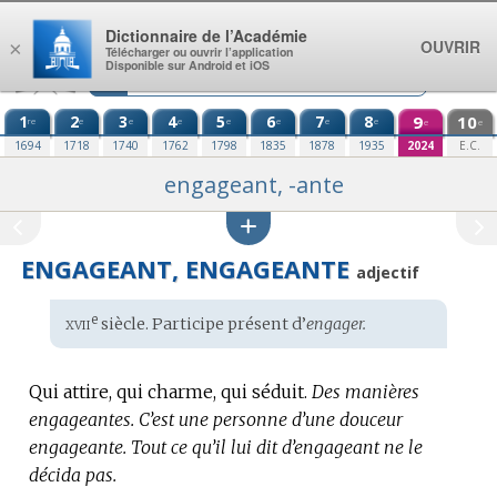
Aller au contenu
Dictionnaire de l’Académie
OUVRIR
×
Télécharger ou ouvrir l’application
Disponible sur Android et iOS
1
2
3
4
5
6
7
8
9
10
re
e
e
e
e
e
e
e
e
e
1694
1718
1740
1762
1798
1835
1878
1935
2024
E.C.
engageant, -ante
ENGAGEANT, ENGAGEANTE
adjectif
xvii
e
Étymologie
siècle. Participe présent d’
engager.
:
Qui attire, qui charme, qui séduit.
Des manières
engageantes.
C’est une personne d’une douceur
engageante.
Tout ce qu’il lui dit d’engageant ne le
décida pas.