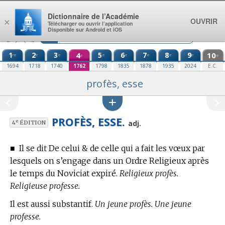
Aller au contenu
Dictionnaire de l’Académie
OUVRIR
×
Télécharger ou ouvrir l’application
Disponible sur Android et iOS
1
2
3
4
5
6
7
8
9
10
re
e
e
e
e
e
e
e
e
e
1694
1718
1740
1762
1798
1835
1878
1935
2024
E.C.
profès, esse
PROFÈS, ESSE.
e
adj.
4
ÉDITION
■
Il se dit De celui & de celle qui a fait les vœux par
lesquels on s’engage dans un Ordre Religieux après
le temps du Noviciat expiré.
Religieux profès.
Religieuse professe.
Il est aussi substantif.
Un jeune profès. Une jeune
professe.