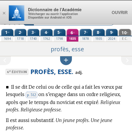
Aller au contenu
Dictionnaire de l’Académie
OUVRIR
×
Télécharger ou ouvrir l’application
Disponible sur Android et iOS
1
2
3
4
5
6
7
8
9
10
re
e
e
e
e
e
e
e
e
e
1694
1718
1740
1762
1798
1835
1878
1935
2024
E.C.
profès, esse
PROFÈS, ESSE.
e
adj.
6
ÉDITION
■
Il se dit De celui ou de celle qui a fait les vœux par
lesquels
on s’engage dans un ordre religieux,
p. 512
après que le temps du noviciat est expiré.
Religieux
profès. Religieuse professe.
Il est aussi substantif.
Un jeune profès. Une jeune
professe.