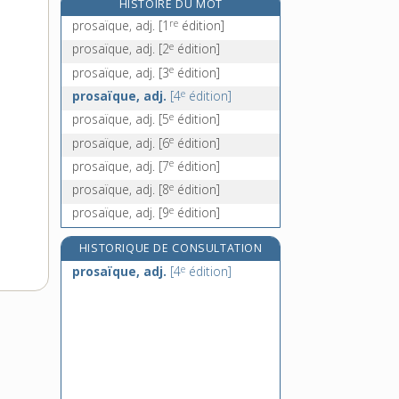
HISTOIRE DU MOT
proscripteur, n. m.
re
prosaïque, adj.
[1
édition]
proscription, n. f.
e
prosaïque, adj.
[2
édition]
proscrire, v. tr.
e
prosaïque, adj.
[3
édition]
proscrit, -ite, n.
e
prosaïque, adj.
[4
édition]
e
prosaïque, adj.
[5
édition]
e
prosaïque, adj.
[6
édition]
e
prosaïque, adj.
[7
édition]
e
prosaïque, adj.
[8
édition]
e
prosaïque, adj.
[9
édition]
HISTORIQUE DE CONSULTATION
e
prosaïque, adj.
[4
édition]