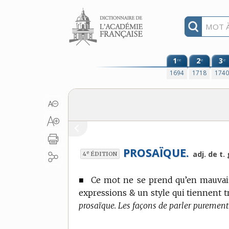
Aller au contenu
1
2
3
re
e
e
1694
1718
174
PROSAÏQUE.
e
adj. de t. 
4
ÉDITION
■
Ce mot ne se prend qu’en mauvais
expressions & un style qui tiennent tr
prosaïque. Les façons de parler purement 