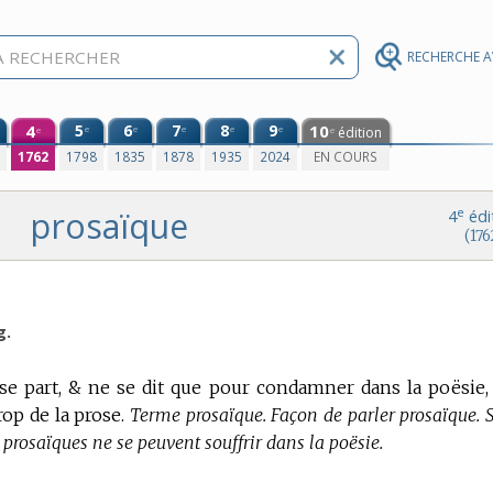
RECHERCHE 
4
5
6
7
8
9
10
e
e
e
e
e
édition
e
e
0
1762
1798
1835
1878
1935
2024
EN COURS
prosaïque
e
4
édi
(176
g.
e part, & ne se dit que pour condamner dans la poësie,
op de la prose.
Terme prosaïque. Façon de parler prosaïque. S
prosaïques ne se peuvent souffrir dans la poësie.