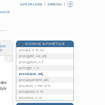
AIDE EN LIGNE
ANNEXES
AVANCÉE
propyle, n. m.
propylée, n. m.
propylène, n. m.
propylique, adj.
proquesteur, n. m.
VOISINAGE ALPHABÉTIQUE
proquesture, n. f.
tion
prorata, n. m. inv.
2)
prorogatif, -ive, adj.
prorogation, n. f.
proroger, v. tr.
prosaïque, adj.
prosaïquement, adv.
 des
prosaïser, v. intr. et tr.
tyle
prosaïsme, n. m.
prosateur, n. m.
proscenium, n. m.