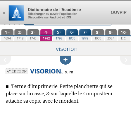
Aller au contenu
Dictionnaire de l’Académie
OUVRIR
×
Télécharger ou ouvrir l’application
Disponible sur Android et iOS
1
2
3
4
5
6
7
8
9
10
e
e
e
re
e
e
e
e
e
e
1694
1718
1740
1762
1798
1835
1878
1935
2024
E.C.
visorion
VISORION.
e
s. m.
4
ÉDITION
■
Terme d’Imprimerie.
Petite planchette qui se
place sur la casse, & sur laquelle le Compositeur
attache sa copie avec le mordant.