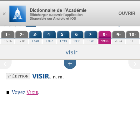
Aller au contenu
Dictionnaire de l’Académie
OUVRIR
×
Télécharger ou ouvrir l’application
Disponible sur Android et iOS
1
2
3
4
5
6
7
8
9
10
e
e
e
e
e
re
e
e
e
e
1694
1718
1740
1762
1798
1835
1878
1935
2024
E.C.
visir
VISIR.
e
n. m.
8
ÉDITION
■
Vizir
.
Voyez