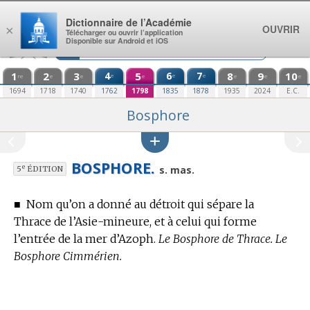
Aller au contenu
Dictionnaire de l’Académie
OUVRIR
×
Télécharger ou ouvrir l’application
Disponible sur Android et iOS
1
2
3
4
5
6
7
8
9
10
e
e
e
re
e
e
e
e
e
e
1694
1718
1740
1762
1798
1835
1878
1935
2024
E.C.
Bosphore
BOSPHORE.
e
s. mas.
5
ÉDITION
■
Nom qu’on a donné au détroit qui sépare la
Thrace de l’Asie-mineure, et à celui qui forme
l’entrée de la mer d’Azoph.
Le Bosphore de Thrace. Le
Bosphore Cimmérien.