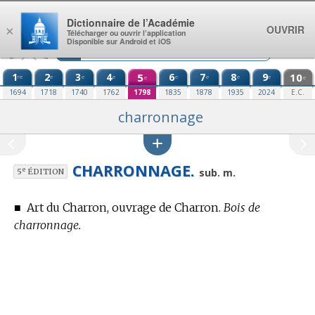
Aller au contenu
Dictionnaire de l’Académie
OUVRIR
×
Télécharger ou ouvrir l’application
Disponible sur Android et iOS
1
2
3
4
5
6
7
8
9
10
re
e
e
e
e
e
e
e
e
e
1694
1718
1740
1762
1798
1835
1878
1935
2024
E.C.
charronnage
CHARRONNAGE.
e
sub. m.
5
ÉDITION
■
Art du Charron, ouvrage de Charron.
Bois de
charronnage.