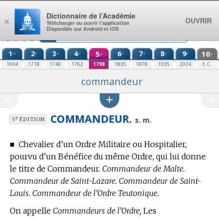
Aller au contenu
Dictionnaire de l’Académie
OUVRIR
×
Télécharger ou ouvrir l’application
Disponible sur Android et iOS
1
2
3
4
5
6
7
8
9
10
re
e
e
e
e
e
e
e
e
e
1694
1718
1740
1762
1798
1835
1878
1935
2024
E.C.
commandeur
COMMANDEUR.
e
s. m.
5
ÉDITION
■
Chevalier d’un Ordre Militaire ou Hospitalier,
pourvu d’un Bénéfice du même Ordre, qui lui donne
le titre de Commandeur.
Commandeur de Malte.
Commandeur de Saint-Lazare. Commandeur de Saint-
Louis. Commandeur de l’Ordre Teutonique.
On appelle
Commandeurs de l’Ordre,
Les