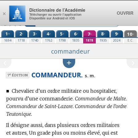
Aller au contenu
Dictionnaire de l’Académie
OUVRIR
×
Télécharger ou ouvrir l’application
Disponible sur Android et iOS
1
2
3
4
5
6
7
8
9
10
re
e
e
e
e
e
e
e
e
e
1694
1718
1740
1762
1798
1835
1878
1935
2024
E.C.
commandeur
COMMANDEUR.
e
s. m.
7
ÉDITION
■
Chevalier d’un ordre militaire ou hospitalier,
pourvu d’une commanderie.
Commandeur de Malte.
Commandeur de Saint-Lazare. Commandeur de l’ordre
Teutonique.
Il désigne aussi, dans plusieurs ordres militaires
et autres, Un grade plus ou moins élevé, qui est