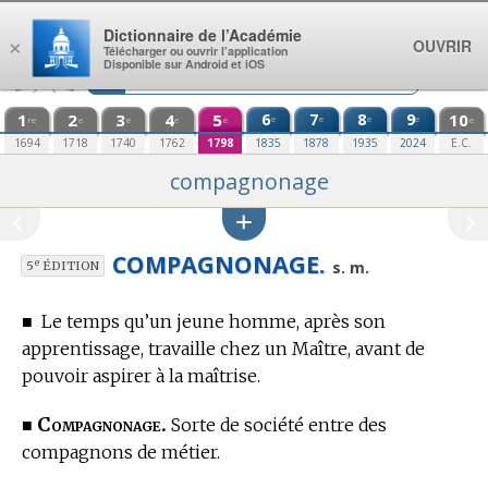
Aller au contenu
Dictionnaire de l’Académie
OUVRIR
×
Télécharger ou ouvrir l’application
Disponible sur Android et iOS
1
2
3
4
5
6
7
8
9
10
e
e
e
e
re
e
e
e
e
e
1694
1718
1740
1762
1798
1835
1878
1935
2024
E.C.
compagnonage
COMPAGNONAGE.
e
s. m.
5
ÉDITION
■
Le temps qu’un jeune homme, après son
apprentissage, travaille chez un Maître, avant de
pouvoir aspirer à la maîtrise.
Compagnonage.
■
Sorte de société entre des
compagnons de métier.