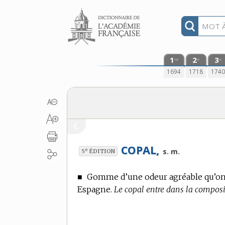
Aller au contenu
1
2
3
re
e
e
1694
1718
174
COPAL,
e
s. m.
5
ÉDITION
■
Gomme d’une odeur agréable qu’on ti
Espagne.
Le copal entre dans la composi