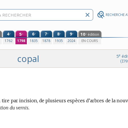
RECHERCHE 
4
5
6
7
8
9
10
e
e
e
e
e
édition
e
e
0
1762
1798
1835
1878
1935
2024
EN COURS
copal
e
5
édi
(179
re par incision, de plusieurs espèces d’arbres de la nouv
tion du vernis.