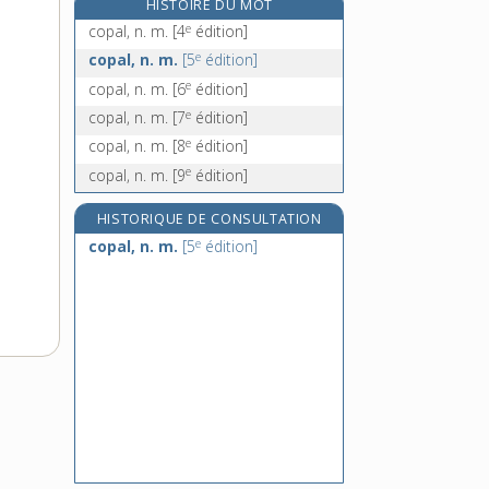
HISTOIRE DU MOT
e
copermutant, n. m.
[7
édition]
e
copal, n. m.
[4
édition]
copernicien, -ienne, adj.
e
copal, n. m.
[5
édition]
copernicium, n. m.
e
copal, n. m.
[6
édition]
e
cophte, n. m.
[6
édition]
e
copal, n. m.
[7
édition]
e
copal, n. m.
[8
édition]
e
copal, n. m.
[9
édition]
HISTORIQUE DE CONSULTATION
e
copal, n. m.
[5
édition]