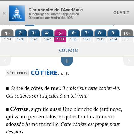
Aller au contenu
Dictionnaire de l’Académie
OUVRIR
×
Télécharger ou ouvrir l’application
Disponible sur Android et iOS
1
2
3
4
5
6
7
8
9
10
e
e
e
e
e
e
e
re
e
e
1694
1718
1740
1762
1798
1835
1878
1935
2024
E.C.
côtière
CÔTIÈRE.
e
s. f.
5
ÉDITION
■
Suite de côtes de mer.
Il croise sur cette cotière-là.
Ces côtières sont sujettes à un tel vent.
Côtière,
■
signifie aussi Une planche de jardinage,
qui va un peu en talus, et qui est ordinairement
adossée à une muraille.
Cette côtière est propre pour
des pois.