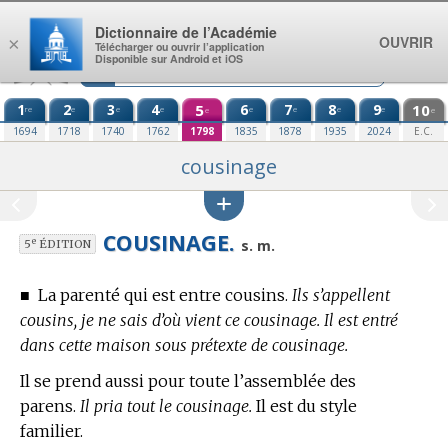
Aller au contenu
Dictionnaire de l’Académie
OUVRIR
×
Télécharger ou ouvrir l’application
Disponible sur Android et iOS
1
2
3
4
5
6
7
8
9
10
re
e
e
e
e
e
e
e
e
e
1694
1718
1740
1762
1798
1835
1878
1935
2024
E.C.
cousinage
COUSINAGE.
e
s. m.
5
ÉDITION
■
La parenté qui est entre cousins.
Ils s’appellent
cousins, je ne sais d’où vient ce cousinage. Il est entré
dans cette maison sous prétexte de cousinage.
Il se prend aussi pour toute l’assemblée des
parens.
Il pria tout le cousinage.
Il est du style
familier.