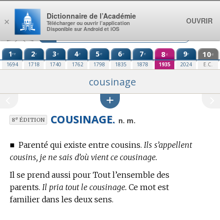
Aller au contenu
Dictionnaire de l’Académie
OUVRIR
×
Télécharger ou ouvrir l’application
Disponible sur Android et iOS
1
2
3
4
5
6
7
8
9
10
re
e
e
e
e
e
e
e
e
e
1694
1718
1740
1762
1798
1835
1878
1935
2024
E.C.
cousinage
COUSINAGE.
e
n. m.
8
ÉDITION
■
Parenté qui existe entre cousins.
Ils s’appellent
cousins, je ne sais d’où vient ce cousinage.
Il se prend aussi pour Tout l’ensemble des
parents.
Il pria tout le cousinage.
Ce mot est
familier dans les deux sens.