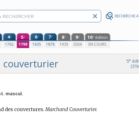
RECHERCHE 
4
5
6
7
8
9
10
e
e
e
édition
e
e
e
e
0
1762
1798
1835
1878
1935
2024
EN COURS
couverturier
e
5
édi
(179
t. mascul.
nd des couvertures.
Marchand Couverturier.