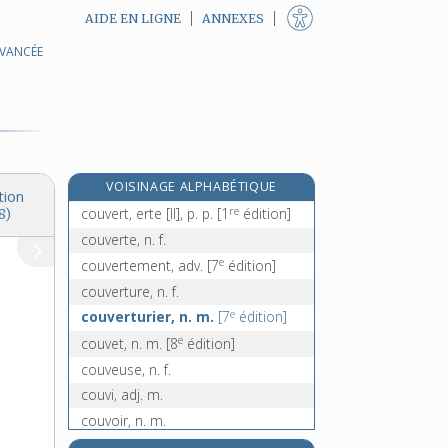
AIDE EN LIGNE
ANNEXES
AVANCÉE
couvée, n. f.
couvent, n. m.
couventine, n. f.
couver, v. tr. et intr.
couvercle, n. m.
VOISINAGE ALPHABÉTIQUE
couvert [I], n. m.
tion
re
couvert, erte [II], p. p.
[1
édition]
8)
couverte, n. f.
e
couvertement, adv.
[7
édition]
couverture, n. f.
e
couverturier, n. m.
[7
édition]
e
couvet, n. m.
[8
édition]
couveuse, n. f.
couvi, adj. m.
couvoir, n. m.
couvrant, -ante, adj.