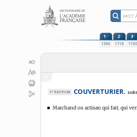
Aller au contenu
1
2
3
re
e
e
1694
1718
174
COUVERTURIER.
e
subs
5
ÉDITION
■
Marchand ou artisan qui fait, qui ve