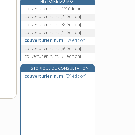
HISTOIRE DU MOT
couvre-chef, n. m.
re
couverturier, n. m.
[1
édition]
couvre-feu, n. m.
e
couverturier, n. m.
[2
édition]
couvre-joint, n. m.
e
couverturier, n. m.
[3
édition]
couvre-lit, n. m.
e
couverturier, n. m.
[4
édition]
e
couverturier, n. m.
[5
édition]
e
couverturier, n. m.
[6
édition]
e
couverturier, n. m.
[7
édition]
HISTORIQUE DE CONSULTATION
e
couverturier, n. m.
[5
édition]