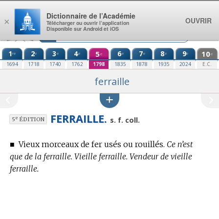
Aller au contenu
Dictionnaire de l’Académie
OUVRIR
×
Télécharger ou ouvrir l’application
Disponible sur Android et iOS
1
2
3
4
5
6
7
8
9
10
re
e
e
e
e
e
e
e
e
e
1694
1718
1740
1762
1798
1835
1878
1935
2024
E.C.
ferraille
FERRAILLE.
e
s. f. coll.
5
ÉDITION
■
Vieux morceaux de fer usés ou rouillés.
Ce n’est
que de la ferraille. Vieille ferraille. Vendeur de vieille
ferraille.