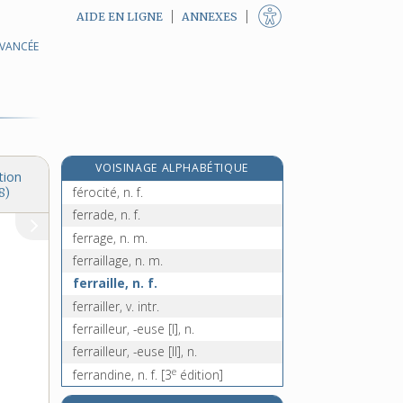
AIDE EN LIGNE
ANNEXES
AVANCÉE
fermier, -ière, n.
fermium, n. m.
fermoir [I], n. m.
fermoir [II], n. m.
féroce, adj.
VOISINAGE ALPHABÉTIQUE
férocement, adv.
tion
férocité, n. f.
8)
ferrade, n. f.
ferrage, n. m.
ferraillage, n. m.
ferraille, n. f.
ferrailler, v. intr.
ferrailleur, -euse [I], n.
ferrailleur, -euse [II], n.
e
ferrandine, n. f.
[3
édition]
e
ferrandinier, n. m.
[7
édition]