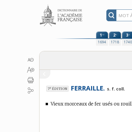
Aller au contenu
1
2
3
re
e
e
1694
1718
174
FERRAILLE.
e
s. f. coll.
7
ÉDITION
■
Vieux morceaux de fer usés ou rouill