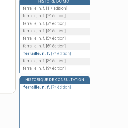
HISTOIRE DU MOT
e
ferrant, adj. m.
[8
édition]
re
ferraille, n. f.
[1
édition]
ferrat, n. m.
e
ferraille, n. f.
[2
édition]
ferrate, n. m.
e
ferraille, n. f.
[3
édition]
ferré, -ée, adj.
e
ferraille, n. f.
[4
édition]
e
ferraille, n. f.
[5
édition]
e
ferraille, n. f.
[6
édition]
e
ferraille, n. f.
[7
édition]
e
ferraille, n. f.
[8
édition]
e
ferraille, n. f.
[9
édition]
HISTORIQUE DE CONSULTATION
e
ferraille, n. f.
[7
édition]