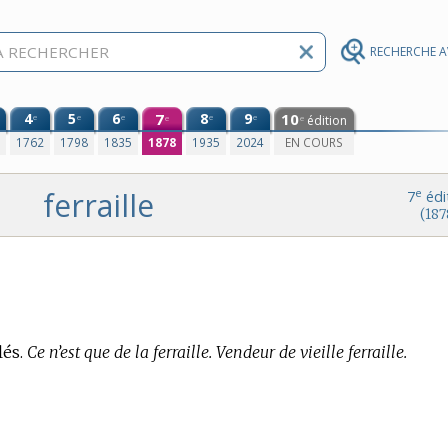
RECHERCHE 
4
5
6
7
8
9
10
e
e
e
e
e
édition
e
e
0
1762
1798
1835
1878
1935
2024
EN COURS
ferraille
e
7
édi
(187
és.
Ce n’est que de la ferraille. Vendeur de vieille ferraille.