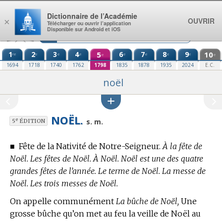
Aller au contenu
Dictionnaire de l’Académie
OUVRIR
×
Télécharger ou ouvrir l’application
Disponible sur Android et iOS
1
2
3
4
5
6
7
8
9
10
re
e
e
e
e
e
e
e
e
e
1694
1718
1740
1762
1798
1835
1878
1935
2024
E.C.
noël
NOËL.
e
s. m.
5
ÉDITION
■
Fête de la Nativité de Notre-Seigneur.
À la fête de
Noël. Les fêtes de Noël. À Noël. Noël est une des quatre
grandes fêtes de l’année. Le terme de Noël. La messe de
Noël. Les trois messes de Noël.
On appelle communément
La bûche de Noël,
Une
grosse bûche qu’on met au feu la veille de Noël au