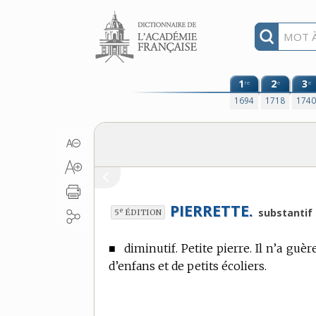
Aller au contenu
1
2
3
re
e
e
1694
1718
174
PIERRETTE.
e
substantif 
5
ÉDITION
■
diminutif. Petite pierre. Il n’a guè
d’enfans et de petits écoliers.