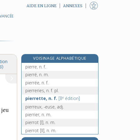
AIDE EN LIGNE
ANNEXES
AVANCÉE
piémont, n. m.
piémontais, -aise, adj.
piercing, n. m.
piéride, n. f.
e
piérides, n. f. pl.
[8
édition]
VOISINAGE ALPHABÉTIQUE
pierraille, n. f.
tion
pierre, n. f.
8)
pierré, n. m.
pierrée, n. f.
pierreries, n. f. pl.
e
pierrette, n. f.
[8
édition]
pierreux, -euse, adj.
 jeu
pierrier, n. m.
pierrot [I], n. m.
pierrot [II], n. m.
pierrures, n. f. pl.