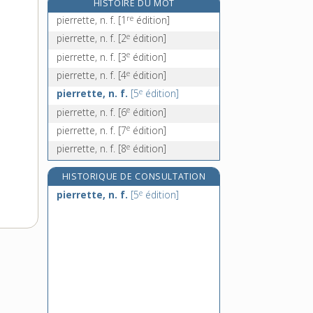
HISTOIRE DU MOT
piéta, n. f.
re
pierrette, n. f.
[1
édition]
pietà, n. f. inv.
e
pierrette, n. f.
[2
édition]
piétaille, n. f.
e
pierrette, n. f.
[3
édition]
piété, n. f.
e
pierrette, n. f.
[4
édition]
e
pierrette, n. f.
[5
édition]
e
pierrette, n. f.
[6
édition]
e
pierrette, n. f.
[7
édition]
e
pierrette, n. f.
[8
édition]
HISTORIQUE DE CONSULTATION
e
pierrette, n. f.
[5
édition]