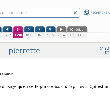
RECHERCHE 
4
5
6
7
8
9
10
e
e
e
e
édition
e
e
e
0
1762
1798
1835
1878
1935
2024
EN COURS
pierrette
e
5
édi
(179
féminin.
re d’usage qu’en cette phrase,
Jouer à la pierrette,
Qui est un