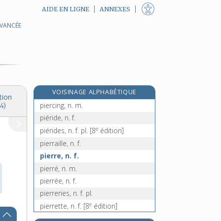
AIDE EN LIGNE
ANNEXES
AVANCÉE
piéger, v. tr.
piégeur, -euse, n.
pie-grièche, n. f.
pie-mère, n. f.
piémont, n. m.
VOISINAGE ALPHABÉTIQUE
piémontais, -aise, adj.
tion
piercing, n. m.
4)
piéride, n. f.
e
piérides, n. f. pl.
[8
édition]
pierraille, n. f.
pierre, n. f.
pierré, n. m.
pierrée, n. f.
pierreries, n. f. pl.
e
pierrette, n. f.
[8
édition]
pierreux, -euse, adj.