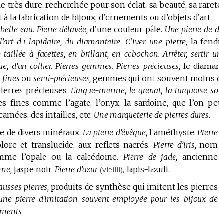
 très dure, recherchée pour son éclat, sa beauté, sa rareté
à la fabrication de bijoux, d’ornements ou d’objets d’art.
belle eau.
Pierre délavée,
d’une couleur pâle.
Une pierre de d
 l’art du lapidaire, du diamantaire.
Cliver une pierre,
la fend
 taillée à facettes, en brillant, en cabochon.
Arrêter, sertir u
e, d’un collier.
Pierres gemmes.
Pierres précieuses,
le diaman
 fines
ou
semi-précieuses,
gemmes qui ont souvent moins 
ierres précieuses.
L’aigue-marine, le grenat, la turquoise so
es fines comme l’agate, l’onyx, la sardoine, que l’on pe
amées, des intailles, etc.
Une marqueterie de pierres dures.
te de divers minéraux.
La pierre d’évêque,
l’améthyste.
Pierre
lore et translucide, aux reflets nacrés.
Pierre d’iris,
nom
mme l’opale ou la calcédoine.
Pierre de jade,
ancienne
nne,
jaspe noir.
Pierre d’azur
(vieilli),
lapis-lazuli.
fausses pierres,
produits de synthèse qui imitent les pierres
 une pierre d’imitation souvent employée pour les bijoux de
tements.