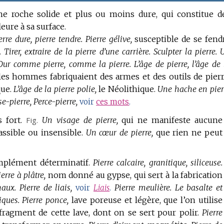
e roche solide et plus ou moins dure, qui constitue d
eure à sa surface.
erre dure, pierre tendre.
Pierre gélive,
susceptible de se fend
.
Tirer, extraire de la pierre d’une carrière.
Sculpter la pierre.
Dur comme pierre, comme la pierre.
L’âge de pierre, l’âge de 
 les hommes fabriquaient des armes et des outils de pierr
que.
L’âge de la pierre polie,
le Néolithique.
Une hache en pier
e-pierre, Perce-pierre,
voir
ces mots
.
s fort.
Fig.
Un visage de pierre,
qui ne manifeste aucune
ssible ou insensible.
Un cœur de pierre,
que rien ne peut
omplément déterminatif.
Pierre calcaire, granitique, siliceuse.
ierre à plâtre,
nom donné au gypse, qui sert à la fabrication
haux.
Pierre de liais,
Pierre meulière.
Le basalte et
voir
Liais
.
iques.
Pierre ponce,
lave poreuse et légère, que l’on utilise
fragment de cette lave, dont on se sert pour polir.
Pierre