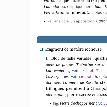
vitrifiable,
que l’action du feu peu
Labrador
ou,
elliptiquement
,
labrado
Pierre de mine,
minerai.
Une pierre d
▪
Par analogie.
En apposition.
Carton
Fragment de matière rocheuse.
II.
Bloc de taille variable ; quarti
1.
grêle de pierres.
Trébucher sur une
Lance-pierres,
Tuer q
voir
ce mot
.
Casse-pierres,
Une pier
voir
ce mot
.
dolmens.
La pierre de Rosette,
stè
trilingues permirent à Champoll
pierre noire,
pierre sacrée enchâss
▪
Fig.
Pierre d’achoppement,
voir