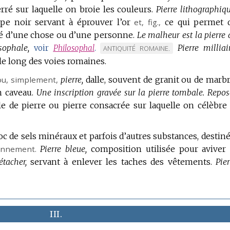
erré sur laquelle on broie les couleurs.
Pierre lithographiqu
spe noir servant à éprouver l’or
et,
fig.
,
ce qui permet 
té d’une chose ou d’une personne.
Le malheur est la pierre 
sophale,
Pierre milliair
voir
Philosophal
.
MARQUE
ANTIQUITÉ ROMAINE.
le long des voies romaines.
DE
DOMAINE
ou, simplement,
pierre,
dalle, souvent de granit ou de marbr
:
 caveau.
Une inscription gravée sur la pierre tombale.
Repos
le de pierre ou pierre consacrée sur laquelle on célèbre 
oc de sels minéraux et parfois d’autres substances, destiné
ennement.
Pierre bleue,
composition utilisée pour aviver 
étacher,
servant à enlever les taches des vêtements.
Pier
III.