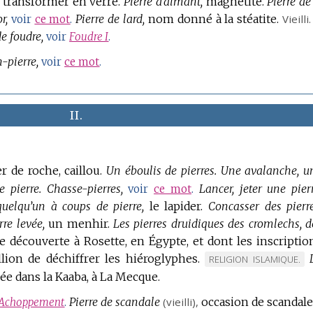
t transformer en verre.
Pierre d’aimant,
magnétite.
Pierre de
r,
Pierre de lard,
nom donné à la stéatite.
Vieilli.
voir
ce mot
.
e foudre,
voir
Foudre I
.
-pierre,
voir
ce mot
.
II.
er de roche, caillou.
Un éboulis de pierres.
Une avalanche, u
 pierre.
Chasse-pierres,
Lancer, jeter une pierr
voir
ce mot
.
uelqu’un à coups de pierre,
le lapider.
Concasser des pierre
re levée,
un menhir.
Les pierres druidiques des cromlechs, d
le découverte à Rosette, en Égypte, et dont les inscriptio
ion de déchiffrer les hiéroglyphes.
MARQUE
RELIGION ISLAMIQUE.
ée dans la Kaaba, à La Mecque.
DE
DOMAINE
Pierre de scandale
(vieilli),
occasion de scandale
Achoppement
.
: