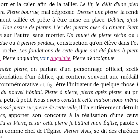
t et la caler, afin de la tailler.
Le lit, le délit d’une pierr
re.
Pierre bourrue,
mal dégrossie.
Dresser une pierre,
la rend
ment taillée et prête à être mise en place.
Débiter, ajust
.
Une assise de pierres.
Lier des pierres avec du ciment.
Pierr
sur l’autre, sans mortier.
Un muret de pierre sèche
ou
rdue
ou
à pierres perdues,
construction qu’on élève dans l’e
 roche.
Les fondations de cette digue ont été faites à pierr
Pierre angulaire,
Pierre d’encoignure.
e
.
voir
Angulaire
.
ière pierre,
en parlant d’un personnage officiel, scell
ondation d’un édifice, qui contient souvent une médaill
n commémorative
et,
fig.
,
être l’initiateur de quelque chose.
 du nouvel hôpital.
Pierre à pierre, pierre après pierre,
au pr
n
,
petit à petit.
Nous avons construit cette maison nous-même
issé pierre sur pierre de cette ville,
il l’a entièrement détruit
ce,
apporter son concours à la réalisation d’une œuv
Tu es Pierre, et sur cette pierre je bâtirai mon Église,
parole 
on comme chef de l’Église.
Pierres vives,
se dit des chrétien