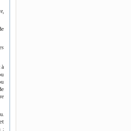
e,
de
es
 à
ou
ou
de
re
u.
et
 ;