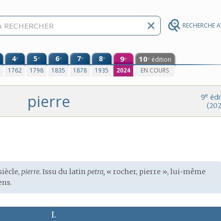
RECHERCHE 
4
5
6
7
8
9
10
e
e
e
e
e
édition
e
e
0
1762
1798
1835
1878
1935
2024
EN COURS
pierre
e
9
édi
(202
siècle,
pierre.
Issu du
latin
petra,
« rocher, pierre », lui-même
ns.
I.