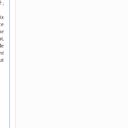
 ;
ix
re
ne
t,
de
nt
ut