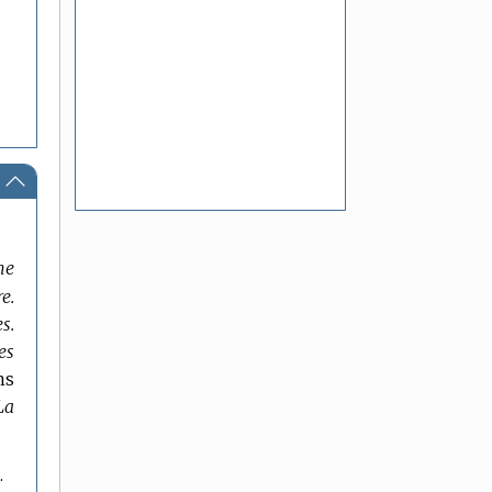
ne
e.
s.
es
ns
La
.