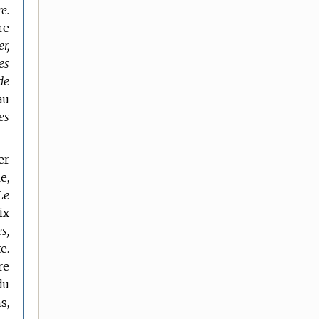
e.
re
er,
es
de
au
es
er
e,
Le
ix
s,
e.
re
du
s,