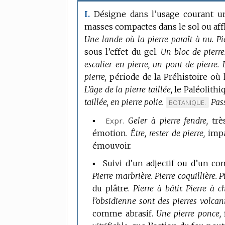
Désigne dans l’usage courant un
I.
masses compactes dans le sol ou affl
Une lande où la pierre paraît à nu.
Pi
sous l’effet du gel.
Un bloc de pierre
escalier en pierre, un pont de pierre.
pierre,
période de la Préhistoire où
L’âge de la pierre taillée,
le Paléolithi
taillée, en pierre polie.
Pass
MARQUE
BOTANIQUE.
DE
▪
Expr.
Geler à pierre fendre,
trè
DOMAINE
émotion.
Être, rester de pierre,
impa
:
émouvoir.
▪ Suivi d’un adjectif ou d’un c
Pierre marbrière.
Pierre coquillière.
P
du plâtre.
Pierre à bâtir.
Pierre à c
l’obsidienne sont des pierres volcan
comme abrasif.
Une pierre ponce,