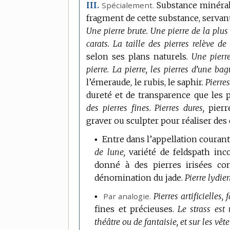
Spécialement.
Substance minérale
III.
fragment de cette substance, servant 
Une pierre brute.
Une pierre de la plus 
carats.
La taille des pierres relève de
selon ses plans naturels.
Une pierre
pierre.
La pierre, les pierres d’une bagu
l’émeraude, le rubis, le saphir.
Pierres
dureté et de transparence que les p
des pierres fines.
Pierres dures,
pierr
graver ou sculpter pour réaliser des c
▪
Entre dans l’appellation couran
de lune,
variété de feldspath inco
donné à des pierres irisées co
dénomination du jade.
Pierre lydie
▪
Par analogie.
Pierres artificielles, 
fines et précieuses.
Le strass est
théâtre ou de fantaisie, et sur les vê