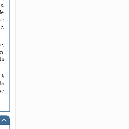
e.
de
de
e,
e,
er
la
 à
la
re