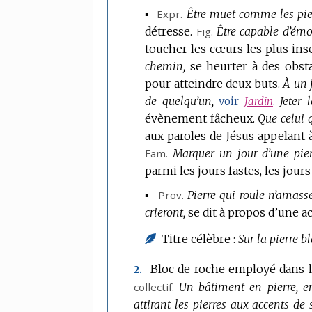
▪
Expr.
Être muet comme les pier
détresse.
Fig.
Être capable d’émo
toucher les cœurs les plus ins
chemin,
se heurter à des obsta
pour atteindre deux buts.
À un j
de quelqu’un,
Jeter 
voir
Jardin
.
évènement fâcheux.
Que celui q
aux paroles de Jésus appelant 
Fam.
Marquer un jour d’une pie
parmi les jours fastes, les jou
▪
Prov.
Pierre qui roule n’amas
crieront,
se dit à propos d’une a
Titre célèbre :
Sur la pierre b
Bloc de roche employé dans la
2.
collectif.
Un bâtiment en pierre, en 
attirant les pierres aux accents de s