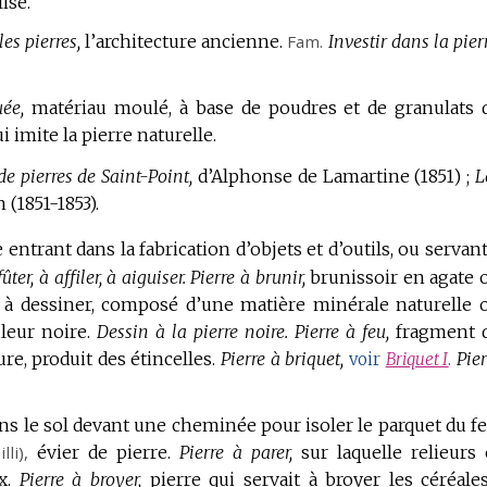
lise.
les pierres,
l’architecture ancienne.
Fam.
Investir dans la pierr
uée,
matériau moulé, à base de poudres et de granulats 
i imite la pierre naturelle.
de pierres de Saint-Point,
d’Alphonse de Lamartine (1851) ;
L
(1851-1853).
ntrant dans la fabrication d’objets et d’outils, ou servant
ûter, à affiler, à aiguiser.
Pierre à brunir,
brunissoir en agate 
 à dessiner, composé d’une matière minérale naturelle 
leur noire.
Dessin à la pierre noire.
Pierre à feu,
fragment 
re, produit des étincelles.
Pierre à briquet,
Pier
voir
Briquet I
.
ans le sol devant une cheminée pour isoler le parquet du fe
illi),
évier de pierre.
Pierre à parer,
sur laquelle relieurs 
x.
Pierre à broyer,
pierre qui servait à broyer les céréales