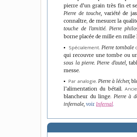
pierre d’un grain très fin et s
Pierre de touche,
variété de ja
connaître, de mesurer la quali
touche de l’amitié.
Pierre philo
borne placée de mille en mille 
▪
Spécialement.
Pierre tombale
qui recouvre une tombe ou un
sous la pierre.
Pierre d’autel,
tab
messe.
▪
Par analogie.
Pierre à lécher,
bl
l’alimentation du bétail.
Anci
blancheur du linge.
Pierre à d
infernale,
voir
Infernal
.