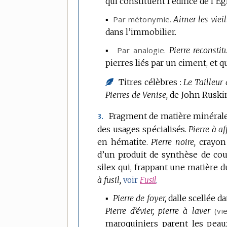
qui constituent l’édifice de l’Ég
DOMAINE
:
▪
Par métonymie.
Aimer les vieil
dans l’immobilier.
▪
Par analogie.
Pierre reconstit
pierres liés par un ciment, et qu
Titres célèbres :
Le Tailleur 
Pierres de Venise,
de John Ruskin 
Fragment de matière minérale e
3.
des usages spécialisés.
Pierre à aff
en hématite.
Pierre noire,
crayon
d’un produit de synthèse de cou
silex qui, frappant une matière du
à fusil,
voir
Fusil
.
▪
Pierre de foyer,
dalle scellée d
Pierre d’évier, pierre à laver
(vie
maroquiniers parent les peau