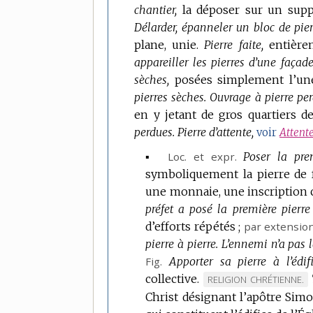
chantier,
la déposer sur un suppor
Délarder, épanneler un bloc de pier
plane, unie.
Pierre faite,
entière
appareiller les pierres d’une façade
sèches,
posées simplement l’une 
pierres sèches.
Ouvrage à pierre pe
en y jetant de gros quartiers de
perdues.
Pierre d’attente,
voir
Attent
▪
Loc. et expr.
Poser la prem
symboliquement la pierre de f
une monnaie, une inscriptio
préfet a posé la première pierre
d’efforts répétés ;
par extensio
pierre à pierre.
L’ennemi n’a pas la
Fig.
Apporter sa pierre à l’édifi
collective.
MARQUE
RELIGION CHRÉTIENNE.
Christ désignant l’apôtre Sim
DE