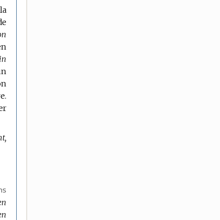
la
de
on
en
in
un
on
e.
er
t,
ns
en
en