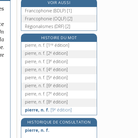
VOIR AUSSI
pierrier, n. m.
es
Francophonie (BDLP) [1]
pierrot [I], n. m.
Francophonie (OQLF) [2]
pierrot [II], n. m.
re
Régionalismes (DRF) [2]
pierrures, n. f. pl.
Un
HISTOIRE DU MOT
la
re
pierre, n. f.
[1
édition]
e.
e
pierre, n. f.
[2
édition]
re
e
pierre, n. f.
[3
édition]
e
pierre, n. f.
[4
édition]
e
pierre, n. f.
[5
édition]
e
pierre, n. f.
[6
édition]
e
pierre, n. f.
[7
édition]
e
pierre, n. f.
[8
édition]
e
pierre, n. f.
[9
édition]
HISTORIQUE DE CONSULTATION
pierre, n. f.