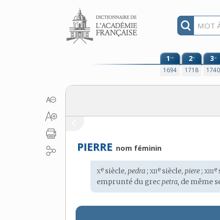
Aller au contenu
1
2
3
re
e
e
1694
1718
174
PIERRE
nom féminin
x
xii
xiii
e
e
e
Étymologie
siècle,
pedra
;
siècle,
piere
;
:
emprunté du
grec
petra,
de même se