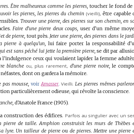
res.
Être malheureux comme les pierres,
toucher le fond de 
uvoir les pierres, les pierres du chemin
(vieilli),
être capable 
ensibles.
Trouver une pierre, des pierres sur son chemin, en s
cles.
Faire d’une pierre deux coups,
user d’un même moy
et de pierre,
tout près.
Jeter une pierre, des pierres dans le jard
la pierre à quelqu’un,
lui faire porter la responsabilité d’
ui est sans péché lui jette la première pierre,
se dit par allusi
à l’indulgence ceux qui voulaient lapider la femme adultèr
rre blanche
ou, plus rarement,
d’une pierre noire,
le compt
rs néfastes, dont on gardera la mémoire.
se pas mousse,
Vieilli.
Les pierres mêmes parleron
voir
Amasser
.
ction particulièrement odieuse, qui révolte la conscience.
lanche,
d’Anatole France (1905).
 construction des édifices.
Parfois au singulier avec un se
pierre de taille.
Amphion construisit les murs de Thèbes 
a lyre.
Un tailleur de pierre
ou
de pierres.
Mettre une pierre 