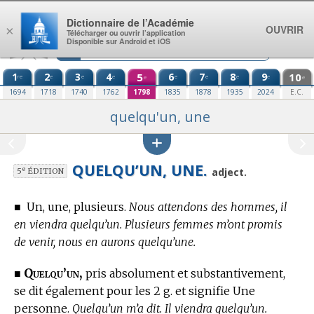
Aller au contenu
Dictionnaire de l’Académie
OUVRIR
×
Télécharger ou ouvrir l’application
Disponible sur Android et iOS
1
2
3
4
5
6
7
8
9
10
re
e
e
e
e
e
e
e
e
e
1694
1718
1740
1762
1798
1835
1878
1935
2024
E.C.
quelqu'un, une
QUELQU’UN, UNE.
e
adject.
5
ÉDITION
■
Un, une, plusieurs.
Nous attendons des hommes, il
en viendra quelqu’un. Plusieurs femmes m’ont promis
de venir, nous en aurons quelqu’une.
Quelqu’un,
■
pris absolument et substantivement,
se dit également pour les 2 g. et signifie Une
personne.
Quelqu’un m’a dit. Il viendra quelqu’un.