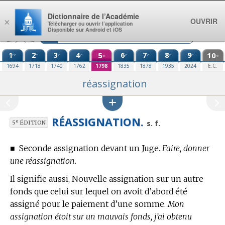
Aller au contenu
Dictionnaire de l’Académie
OUVRIR
×
Télécharger ou ouvrir l’application
Disponible sur Android et iOS
1
2
3
4
5
6
7
8
9
10
re
e
e
e
e
e
e
e
e
e
1694
1718
1740
1762
1798
1835
1878
1935
2024
E.C.
réassignation
RÉASSIGNATION.
e
s. f.
5
ÉDITION
■
Seconde assignation devant un Juge.
Faire, donner
une réassignation.
Il signifie aussi, Nouvelle assignation sur un autre
fonds que celui sur lequel on avoit d’abord été
assigné pour le paiement d’une somme.
Mon
assignation étoit sur un mauvais fonds, j’ai obtenu