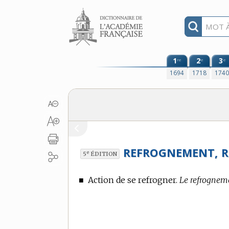
Aller au contenu
1
2
3
re
e
e
1694
1718
174
REFROGNEMENT,
R
e
5
ÉDITION
■
Action de se refrogner.
Le refrogneme