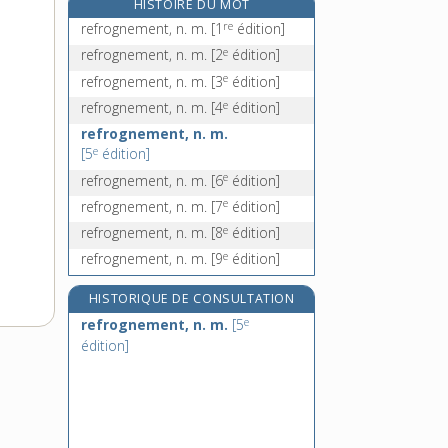
HISTOIRE DU MOT
réfugié, -ée, n.
re
refrognement, n. m.
[1
édition]
réfugier (se), v. pron.
e
refrognement, n. m.
[2
édition]
refuir, v. intr.
e
refrognement, n. m.
[3
édition]
refuite, n. f.
e
refrognement, n. m.
[4
édition]
refrognement, n. m.
e
[5
édition]
e
refrognement, n. m.
[6
édition]
e
refrognement, n. m.
[7
édition]
e
refrognement, n. m.
[8
édition]
e
refrognement, n. m.
[9
édition]
HISTORIQUE DE CONSULTATION
e
refrognement, n. m.
[5
édition]