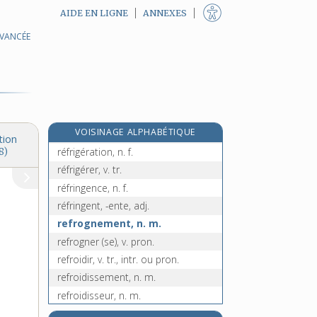
AIDE EN LIGNE
ANNEXES
AVANCÉE
refrènement, n. m.
réfréner, v. tr.
refréner, v. tr.
réfrigérant, -ante, adj.
réfrigérateur, n. m.
e
VOISINAGE ALPHABÉTIQUE
réfrigératif, ive, adj.
[7
édition]
tion
réfrigération, n. f.
8)
réfrigérer, v. tr.
réfringence, n. f.
réfringent, -ente, adj.
refrognement, n. m.
refrogner (se), v. pron.
refroidir, v. tr., intr. ou pron.
refroidissement, n. m.
refroidisseur, n. m.
refuge, n. m.