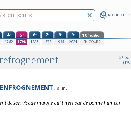
RECHERCHE 
4
5
6
7
8
9
10
e
e
e
e
e
édition
e
e
0
1762
1798
1835
1878
1935
2024
EN COURS
refrognement
e
5
édi
(179
ENFROGNEMENT.
s. m.
nt de son visage marque qu’il n’est pas de bonne humeur.