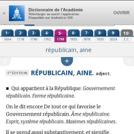
Aller au contenu
Dictionnaire de l’Académie
OUVRIR
×
Télécharger ou ouvrir l’application
Disponible sur Android et iOS
1
2
3
4
5
6
7
8
9
10
re
e
e
e
e
e
e
e
e
e
1694
1718
1740
1762
1798
1835
1878
1935
2024
E.C.
républicain, aine
RÉPUBLICAIN, AINE.
e
adject.
5
ÉDITION
■
Qui appartient à la République.
Gouvernement
républicain. Forme républicaine.
On le dit encore De tout ce qui favorise le
Gouvernement républicain.
Âme républicaine.
Esprit, système républicain. Maximes républicaines.
Il se prend aussi substantivement, et signifie,