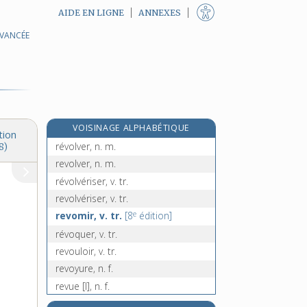
AIDE EN LIGNE
ANNEXES
révolution, n. f.
AVANCÉE
révolutionarisme, n. m.
révolutionnaire, adj.
révolutionnairement, adv.
e
[7
édition]
révolutionnarisme, n. m.
VOISINAGE ALPHABÉTIQUE
révolutionner, v. tr.
tion
révolver, n. m.
8)
revolver, n. m.
révolvériser, v. tr.
revolvériser, v. tr.
e
revomir, v. tr.
[8
édition]
révoquer, v. tr.
revouloir, v. tr.
revoyure, n. f.
revue [I], n. f.
revue [II], n. f.