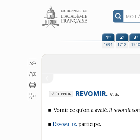
Aller au contenu
1
2
3
re
e
e
1694
1718
174
REVOMIR.
e
v. a.
5
ÉDITION
■
Vomir ce qu’on a avalé.
Il revomit son 
Revomi, ie.
■
participe.