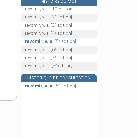
HISTOIRE DU MOT
revuiste, n.
re
revomir, v. a.
[1
édition]
révulsé, -ée, adj.
e
revomir, v. a.
[2
édition]
révulser, v. tr.
e
revomir, v. a.
[3
édition]
révulsif, -ive, adj.
e
revomir, v. a.
[4
édition]
e
revomir, v. a.
[5
édition]
e
revomir, v. a.
[6
édition]
e
revomir, v. a.
[7
édition]
e
revomir, v. tr.
[8
édition]
HISTORIQUE DE CONSULTATION
e
revomir, v. a.
[5
édition]