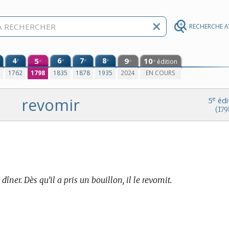
RECHERCHE 
4
5
6
7
8
9
10
e
e
e
e
édition
e
e
e
0
1762
1798
1835
1878
1935
2024
EN COURS
revomir
e
5
édi
(179
dîner. Dès qu’il a pris un bouillon, il le revomit.