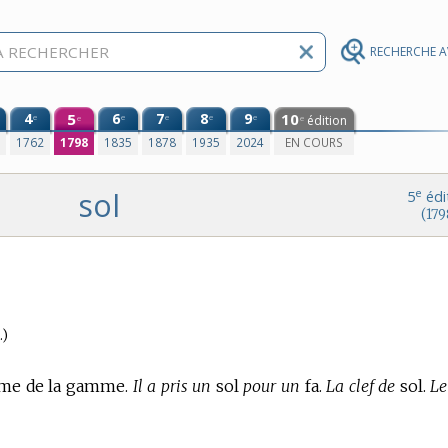
RECHERCHE 
4
5
6
7
8
9
10
e
e
e
e
e
édition
e
e
0
1762
1798
1835
1878
1935
2024
EN COURS
sol
e
5
édi
(179
.)
ème de la gamme.
Il a pris un
sol
pour un
fa.
La clef de
sol.
Le