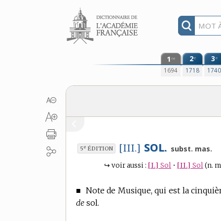
Aller au contenu
1
2
3
e
e
re
1694
1718
174
SOL.
[III.]
e
subst. mas.
5
ÉDITION
↪
voir aussi :
[I.]
Sol
•
[II.]
Sol
(n. m
■
Note de Musique, qui est la cinqui
de
sol.