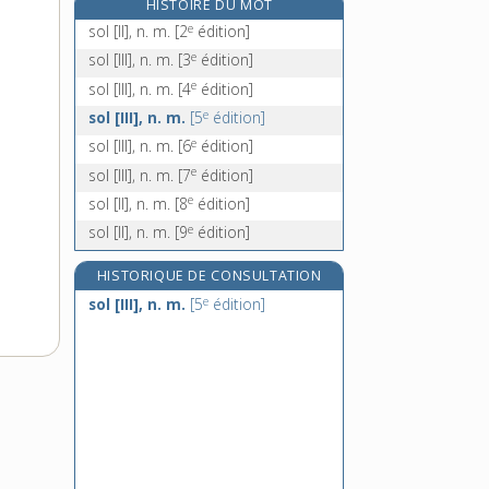
HISTOIRE DU MOT
sol-air, loc. adj.
e
sol [II], n. m.
[2
édition]
solaire, adj.
e
sol [III], n. m.
[3
édition]
solanacées, n. f. pl.
e
sol [III], n. m.
[4
édition]
solandre, n. f.
e
sol [III], n. m.
[5
édition]
e
sol [III], n. m.
[6
édition]
e
sol [III], n. m.
[7
édition]
e
sol [II], n. m.
[8
édition]
e
sol [II], n. m.
[9
édition]
HISTORIQUE DE CONSULTATION
e
sol [III], n. m.
[5
édition]