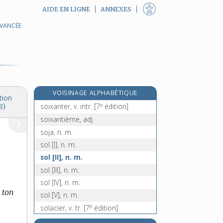
AIDE EN LIGNE
ANNEXES
soit-communiqué, n. m. sing.
AVANCÉE
soixantaine, n. f.
soixante, adj. numér. et n. m. inv.
soixante-dix, adj. numér. et n. m.
inv.
soixante-dixième, adj.
VOISINAGE ALPHABÉTIQUE
soixante-huitard, -arde, adj.
tion
e
soixanter, v. intr.
[7
édition]
8)
soixantième, adj.
soja, n. m.
sol [I], n. m.
sol [II], n. m.
sol [III], n. m.
sol [IV], n. m.
 ton
sol [V], n. m.
e
solacier, v. tr.
[7
édition]
re
solage, n. m.
[1
édition]